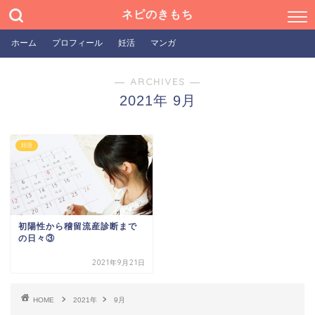
ネピのきもち
ホーム
プロフィール
妊活
マンガ
― ARCHIVES ―
2021年 9月
妊活
初陽性から稽留流産診断まで
の日々③
2021年9月21日
HOME
2021年
9月