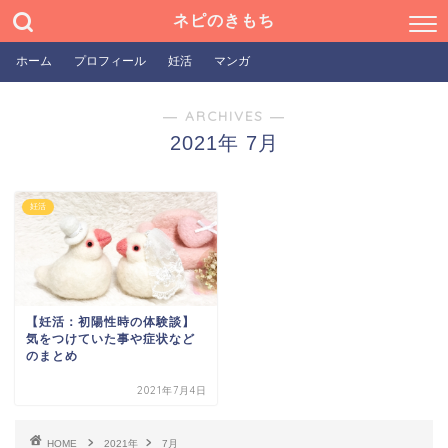
ネピのきもち
ホーム
プロフィール
妊活
マンガ
― ARCHIVES ―
2021年 7月
妊活
【妊活：初陽性時の体験談】
気をつけていた事や症状など
のまとめ
2021年7月4日
HOME
2021年
7月